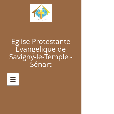
Eglise Protestante
Evangelique de
Savigny-le-Temple -
Sénart