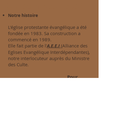
Qui sommes nous?
Notre histoire
L'église protestante évangélique a été
fondée en 1983. Sa construction a
commencé en 1989.
Elle fait partie de l'
A.E.E.I
(Alliance des
Eglises Evangélique Interdépendantes),
notre interlocuteur auprès du Ministre
des Culte.
Pour
connaître la suite